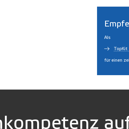
Empfe
Als
TopKit 
für einen z
kompetenz auf 