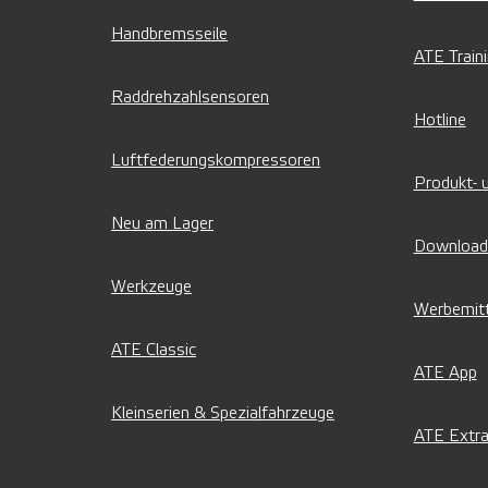
Handbremsseile
ATE Train
Raddrehzahlsensoren
Hotline
Luftfederungskompressoren
Produkt- 
Neu am Lager
Download
Werkzeuge
Werbemitt
ATE Classic
ATE App
Kleinserien & Spezialfahrzeuge
ATE Extra