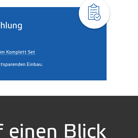
hlung
im Komplett Set
eitsparenden Einbau.
einen Blick