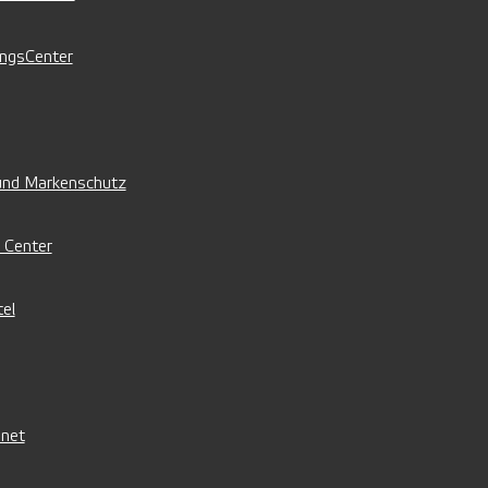
ingsCenter
und Markenschutz
 Center
el
net