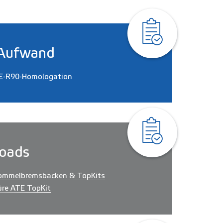
Aufwand
E-R90-Homologation
oads
ommelbremsbacken & TopKits
üre ATE TopKit