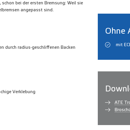
schon bei der ersten Bremsung: Weil sie
elbremsen angepasst sind.
Ohne 
mit EC
n durch radius-geschliffenen Backen
Downl
ächige Verklebung
ATE Tr
Brosch